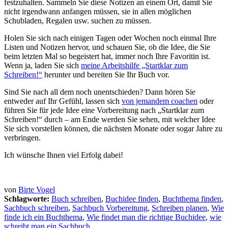
festzuhalten. Sammeln Sie diese Notizen an einem Ort, damit Sie
nicht irgendwann anfangen müssen, sie in allen möglichen
Schubladen, Regalen usw. suchen zu müssen.
Holen Sie sich nach einigen Tagen oder Wochen noch einmal Ihre
Listen und Notizen hervor, und schauen Sie, ob die Idee, die Sie
beim letzten Mal so begeistert hat, immer noch Ihre Favoritin ist.
Wenn ja, laden Sie sich
meine Arbeitshilfe „Startklar zum
Schreiben!“
herunter und bereiten Sie Ihr Buch vor.
Sind Sie nach all dem noch unentschieden? Dann hören Sie
entweder auf Ihr Gefühl, lassen sich
von jemandem coachen
oder
führen Sie für jede Idee eine Vorbereitung nach „Startklar zum
Schreiben!“ durch – am Ende werden Sie sehen, mit welcher Idee
Sie sich vorstellen können, die nächsten Monate oder sogar Jahre zu
verbringen.
Ich wünsche Ihnen viel Erfolg dabei!
von
Birte Vogel
Schlagworte:
Buch schreiben
,
Buchidee finden
,
Buchthema finden
,
Sachbuch schreiben
,
Sachbuch Vorbereitung
,
Schreiben planen
,
Wie
finde ich ein Buchthema
,
Wie findet man die richtige Buchidee
,
wie
schreibt man ein Sachbuch