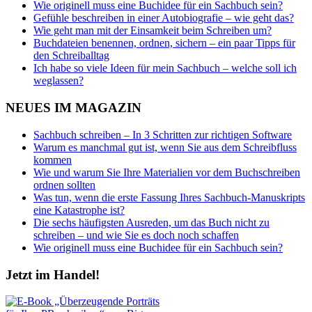
Wie originell muss eine Buchidee für ein Sachbuch sein?
Gefühle beschreiben in einer Autobiografie – wie geht das?
Wie geht man mit der Einsamkeit beim Schreiben um?
Buchdateien benennen, ordnen, sichern – ein paar Tipps für
den Schreiballtag
Ich habe so viele Ideen für mein Sachbuch – welche soll ich
weglassen?
NEUES IM MAGAZIN
Sachbuch schreiben – In 3 Schritten zur richtigen Software
Warum es manchmal gut ist, wenn Sie aus dem Schreibfluss
kommen
Wie und warum Sie Ihre Materialien vor dem Buchschreiben
ordnen sollten
Was tun, wenn die erste Fassung Ihres Sachbuch-Manuskripts
eine Katastrophe ist?
Die sechs häufigsten Ausreden, um das Buch nicht zu
schreiben – und wie Sie es doch noch schaffen
Wie originell muss eine Buchidee für ein Sachbuch sein?
Jetzt im Handel!