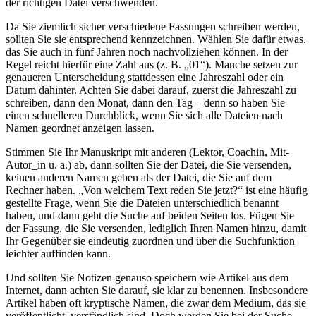
der richtigen Datei verschwenden.
Da Sie ziemlich sicher verschiedene Fassungen schreiben werden,
sollten Sie sie entsprechend kennzeichnen. Wählen Sie dafür etwas,
das Sie auch in fünf Jahren noch nachvollziehen können. In der
Regel reicht hierfür eine Zahl aus (z. B. „01“). Manche setzen zur
genaueren Unterscheidung stattdessen eine Jahreszahl oder ein
Datum dahinter. Achten Sie dabei darauf, zuerst die Jahreszahl zu
schreiben, dann den Monat, dann den Tag – denn so haben Sie
einen schnelleren Durchblick, wenn Sie sich alle Dateien nach
Namen geordnet anzeigen lassen.
Stimmen Sie Ihr Manuskript mit anderen (Lektor, Coachin, Mit-
Autor_in u. a.) ab, dann sollten Sie der Datei, die Sie versenden,
keinen anderen Namen geben als der Datei, die Sie auf dem
Rechner haben. „Von welchem Text reden Sie jetzt?“ ist eine häufig
gestellte Frage, wenn Sie die Dateien unterschiedlich benannt
haben, und dann geht die Suche auf beiden Seiten los. Fügen Sie
der Fassung, die Sie versenden, lediglich Ihren Namen hinzu, damit
Ihr Gegenüber sie eindeutig zuordnen und über die Suchfunktion
leichter auffinden kann.
Und sollten Sie Notizen genauso speichern wie Artikel aus dem
Internet, dann achten Sie darauf, sie klar zu benennen. Insbesondere
Artikel haben oft kryptische Namen, die zwar dem Medium, das sie
veröffentlicht, verständlich sind. Doch werden Sie bei der Suche