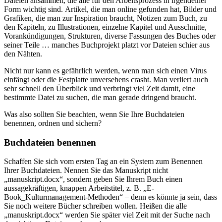
Dateien ansammelt, die alle für den Arbeitsprozess in irgendeiner
Form wichtig sind. Artikel, die man online gefunden hat, Bilder und
Grafiken, die man zur Inspiration braucht, Notizen zum Buch, zu
den Kapiteln, zu Illustrationen, einzelne Kapitel und Ausschnitte,
Vorankündigungen, Strukturen, diverse Fassungen des Buches oder
seiner Teile … manches Buchprojekt platzt vor Dateien schier aus
den Nähten.
Nicht nur kann es gefährlich werden, wenn man sich einen Virus
einfängt oder die Festplatte unversehens crasht. Man verliert auch
sehr schnell den Überblick und verbringt viel Zeit damit, eine
bestimmte Datei zu suchen, die man gerade dringend braucht.
Was also sollten Sie beachten, wenn Sie Ihre Buchdateien
benennen, ordnen und sichern?
Buchdateien benennen
Schaffen Sie sich vom ersten Tag an ein System zum Benennen
Ihrer Buchdateien. Nennen Sie das Manuskript nicht
„manuskript.docx“, sondern geben Sie Ihrem Buch einen
aussagekräftigen, knappen Arbeitstitel, z. B. „E-
Book_Kulturmanagement-Methoden“ – denn es könnte ja sein, dass
Sie noch weitere Bücher schreiben wollen. Heißen die alle
„manuskript.docx“ werden Sie später viel Zeit mit der Suche nach