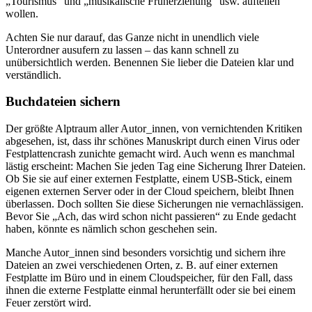
„Tourismus“ und „musikalische Früherziehung“ usw. aufteilen
wollen.
Achten Sie nur darauf, das Ganze nicht in unendlich viele
Unterordner ausufern zu lassen – das kann schnell zu
unübersichtlich werden. Benennen Sie lieber die Dateien klar und
verständlich.
Buchdateien sichern
Der größte Alptraum aller Autor_innen, von vernichtenden Kritiken
abgesehen, ist, dass ihr schönes Manuskript durch einen Virus oder
Festplattencrash zunichte gemacht wird. Auch wenn es manchmal
lästig erscheint: Machen Sie jeden Tag eine Sicherung Ihrer Dateien.
Ob Sie sie auf einer externen Festplatte, einem USB-Stick, einem
eigenen externen Server oder in der Cloud speichern, bleibt Ihnen
überlassen. Doch sollten Sie diese Sicherungen nie vernachlässigen.
Bevor Sie „Ach, das wird schon nicht passieren“ zu Ende gedacht
haben, könnte es nämlich schon geschehen sein.
Manche Autor_innen sind besonders vorsichtig und sichern ihre
Dateien an zwei verschiedenen Orten, z. B. auf einer externen
Festplatte im Büro und in einem Cloudspeicher, für den Fall, dass
ihnen die externe Festplatte einmal herunterfällt oder sie bei einem
Feuer zerstört wird.