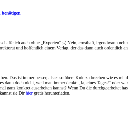
 benötigen
 schaffe ich auch ohne „Experten“ ;-) Nein, ernsthaft, irgendwann nehm
rektorat und hoffentlich einem Verlag, der das dann auch ordentlich an 
en. Das ist immer besser, als es so übers Knie zu brechen wie es mit de
 es dann doch nicht, weil man immer denkt: „Ja, eines Tages!“ oder war
e mal ganz konkret ausarbeiten kannst? Wenn Du die durchgearbeitet ha
kannst sie Dir
hier
gratis herunterladen.