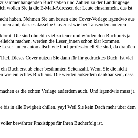
er unzusammenhängenden Buchstaben und Zahlen zu der Landingpage
ch wollen Sie ja die E-Mail-Adressen der Leute einsammeln, das ist
macht haben. Nehmen Sie am besten eine Cover-Vorlage irgendwo aus
 niemand, dass es dasselbe Cover ist wie bei Tausenden anderen
torat. Die sind ohnehin viel zu teuer und würden den Buchpreis ja
 vielleicht machen, werden die Leser_innen schon klar kommen.
 Leser_innen automatisch wie hochprofessionell Sie sind, da draußen
itel. Dieses Cover nutzen Sie dann für Ihr gedrucktes Buch. Ist viel
ein Buch erst ab einer bestimmten Seitenzahl. Wenn Sie die nicht
nen wie ein echtes Buch aus. Die werden außerdem dankbar sein, dass
 machen es die echten Verlage außerdem auch. Und irgendwie muss ja
e bis in alle Ewigkeit chillen, yay! Weil Sie kein Dach mehr über dem
 voller bewährter Praxistipps für Ihren Bucherfolg ist.