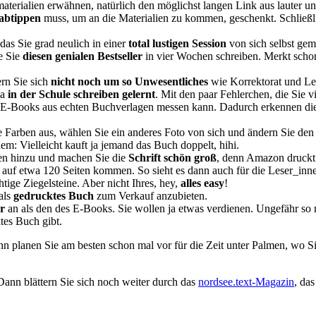
tsmaterialien erwähnen, natürlich den möglichst langen Link aus laut
abtippen
muss, um an die Materialien zu kommen, geschenkt. Schließli
das Sie grad neulich in einer
total lustigen Session
von sich selbst ge
e Sie
diesen genialen Bestseller
in vier Wochen schreiben. Merkt schon
n Sie sich
nicht noch um so Unwesentliches
wie Korrektorat und Lek
ja
in der Schule schreiben gelernt
. Mit den paar Fehlerchen, die Sie
on E-Books aus echten Buchverlagen messen kann. Dadurch erkennen die
 Farben aus, wählen Sie ein anderes Foto von sich und ändern Sie den T
em: Vielleicht kauft ja jemand das Buch doppelt, hihi.
en hinzu und machen Sie die
Schrift schön groß
, denn Amazon druckt 
e auf etwa 120 Seiten kommen. So sieht es dann auch für die Leser_in
tige Ziegelsteine. Aber nicht Ihres, hey,
alles easy
!
als
gedrucktes Buch
zum Verkauf anzubieten.
r
an als den des E-Books. Sie wollen ja etwas verdienen. Ungefähr so
tes Buch gibt.
ann planen Sie am besten schon mal vor für die Zeit unter Palmen, wo Si
Dann blättern Sie sich noch weiter durch das
nordsee.text-Magazin
, das