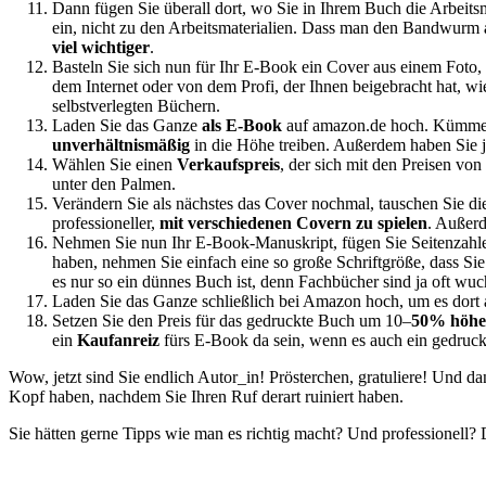
Dann fügen Sie überall dort, wo Sie in Ihrem Buch die Arbei
ein, nicht zu den Arbeitsmaterialien. Dass man den Bandwurm
viel wichtiger
.
Basteln Sie sich nun für Ihr E-Book ein Cover aus einem Foto, 
dem Internet oder von dem Profi, der Ihnen beigebracht hat, wi
selbstverlegten Büchern.
Laden Sie das Ganze
als E-Book
auf amazon.de hoch. Kümmer
unverhältnismäßig
in die Höhe treiben. Außerdem haben Sie 
Wählen Sie einen
Verkaufspreis
, der sich mit den Preisen v
unter den Palmen.
Verändern Sie als nächstes das Cover nochmal, tauschen Sie die
professioneller,
mit verschiedenen Covern zu spielen
. Außerd
Nehmen Sie nun Ihr E-Book-Manuskript, fügen Sie Seitenzahl
haben, nehmen Sie einfach eine so große Schriftgröße, dass Si
es nur so ein dünnes Buch ist, denn Fachbücher sind ja oft wuch
Laden Sie das Ganze schließlich bei Amazon hoch, um es dort 
Setzen Sie den Preis für das gedruckte Buch um 10–
50% höhe
ein
Kaufanreiz
fürs E-Book da sein, wenn es auch ein gedruck
Wow, jetzt sind Sie endlich Autor_in! Prösterchen, gratuliere! Und d
Kopf haben, nachdem Sie Ihren Ruf derart ruiniert haben.
Sie hätten gerne Tipps wie man es richtig macht? Und professionell? 