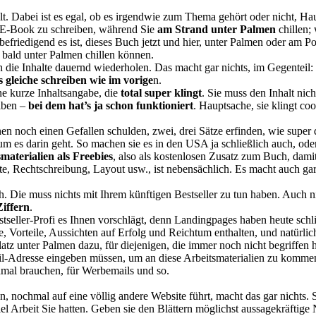
llt. Dabei ist es egal, ob es irgendwie zum Thema gehört oder nicht, H
s E-Book zu schreiben, während Sie
am Strand unter Palmen
chillen; 
friedigend es ist, dieses Buch jetzt und hier, unter Palmen oder am P
e bald unter Palmen chillen können.
 die Inhalte dauernd wiederholen. Das macht gar nichts, im Gegenteil: 
s gleiche schreiben wie im vorige
n.
ne kurze Inhaltsangabe, die
total super klingt
. Sie muss den Inhalt nic
eiben –
bei dem hat’s ja schon funktioniert
. Hauptsache, sie klingt c
nen noch einen Gefallen schulden, zwei, drei Sätze erfinden, wie supe
um es darin geht. So machen sie es in den USA ja schließlich auch, oder
materialien als Freebies
, also als kostenlosen Zusatz zum Buch, dam
alte, Rechtschreibung, Layout usw., ist nebensächlich. Es macht auch ga
ch. Die muss nichts mit Ihrem künftigen Bestseller zu tun haben. Auch
iffern
.
stseller-Profi es Ihnen vorschlägt, denn Landingpages haben heute schlie
 Vorteile, Aussichten auf Erfolg und Reichtum enthalten, und natürlich
latz unter Palmen dazu, für diejenigen, die immer noch nicht begriffen
ail-Adresse eingeben müssen, um an diese Arbeitsmaterialien zu kommen
hmal brauchen, für Werbemails und so.
ochmal auf eine völlig andere Website führt, macht das gar nichts. St
viel Arbeit Sie hatten. Geben sie den Blättern möglichst aussagekräfti