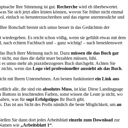
auptsache Ihre Stimmung ist gut.
Recherche
wird eh überbewertet.
was Sie sich jetzt alles leisten können, wovon Sie früher nicht einmal
ool, einfach so herunterzuschreiben und das eigene unermessliche und
Ihre Botschaft brennt sich umso besser in das Gedächtnis der
ht wiedergeben. Es reicht schon völlig, wenn sie gefühlt etwas mit dem
ool, nach echtem Fachbuch und – ganz wichtig! – nach beneidenswert
r das Buch ihrer Meinung nach ist. Dazu
müssen die das Buch gar
 nicht, nur dass die dafür teuer bezahlen müssen, hihi.
it es umso mehr als praxisbezogenes Buch durchgeht. Achten Sie
r nichts, wenn das
Logo viel professioneller aussieht als das Buch
.
 nicht mit Ihrem Unternehmen. Am besten funktioniert
ein Link aus
ßlich alle, die sind ein
absolutes Muss
, ist klar. Diese Landingpage
 Buttons in leuchtenden Farben, sonst wissen die Leute ja nicht, wo
 haben, was für
supi Erfolgstipps
Ihr Buch gibt.
. Das ist aus Sicht des Profis nämlich die beste Möglichkeit, um
an
ellen Sie dann dort jedes Arbeitsblatt
einzeln zum Download
zur
ge Namen wie
„Arbeitsblatt 1“
.