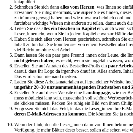
katapultiert.
Schreiben Sie sich dann
alles vom Herzen
, was Ihnen so einfä
Erwähnen Sie ruhig mehrmals, wie
super
Sie es finden, diese
zu träumen gewagt haben; und wie unwahrscheinlich cool und be
furchtbar wichtige Wissen mit anderen zu teilen, damit auch di
Teilen Sie das alles
ein bisschen in Kapitel
ein, auch wenn sich
Leser_innen ein, wenn Sie in jedem Kapitel etwa zur Hälfte
da
Haben Sie sich alles vom Herzen geschrieben, schreiben Sie ei
Inhalt zu tun hat. Sie könnten sie von einem Bestseller abschr
viel Reichtum ohne viel Arbeit.
Dann lassen Sie ein paar gute Freund_innen oder Leute, die Ih
nicht gelesen haben
, es reicht, wenn sie ungefähr wissen, wor
Erstellen Sie auf Anraten des Bestseller-Profis ein
paar Arbeits
darauf, dass Ihr Logo da irgendwo drauf ist. Alles andere, Inh
Das wird schon niemand merken.
Laden Sie diese Arbeitsmaterialien auf irgendeiner Website ho
ungefähr 20–30 unzusammenhängenden Buchstaben und Z
Erstellen Sie auf dieser Website eine
Landingpage
, wie der Be
muss möglichst lang sein, massenhaft voll schöne Werbesprüche,
sie klicken müssen. Packen Sie ruhig ein Bild von ihrem Chillp
Vergessen Sie nicht das Feld, in das die Leser_innen ihre E-M
deren E-Mail-Adressen zu kommen
. Die könnten Sie ja noc
Wenn der Link, den die Leser_innen dann von Ihnen bekommen, n
Verfügung, je mehr Blätter desto besser, sollen alle sehen wie 