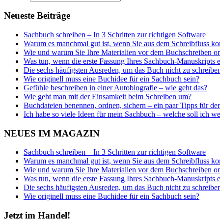
Neueste Beiträge
Sachbuch schreiben – In 3 Schritten zur richtigen Software
Warum es manchmal gut ist, wenn Sie aus dem Schreibfluss 
Wie und warum Sie Ihre Materialien vor dem Buchschreiben or
Was tun, wenn die erste Fassung Ihres Sachbuch-Manuskripts e
Die sechs häufigsten Ausreden, um das Buch nicht zu schreibe
Wie originell muss eine Buchidee für ein Sachbuch sein?
Gefühle beschreiben in einer Autobiografie – wie geht das?
Wie geht man mit der Einsamkeit beim Schreiben um?
Buchdateien benennen, ordnen, sichern – ein paar Tipps für den
Ich habe so viele Ideen für mein Sachbuch – welche soll ich w
NEUES IM MAGAZIN
Sachbuch schreiben – In 3 Schritten zur richtigen Software
Warum es manchmal gut ist, wenn Sie aus dem Schreibfluss 
Wie und warum Sie Ihre Materialien vor dem Buchschreiben or
Was tun, wenn die erste Fassung Ihres Sachbuch-Manuskripts e
Die sechs häufigsten Ausreden, um das Buch nicht zu schreibe
Wie originell muss eine Buchidee für ein Sachbuch sein?
Jetzt im Handel!