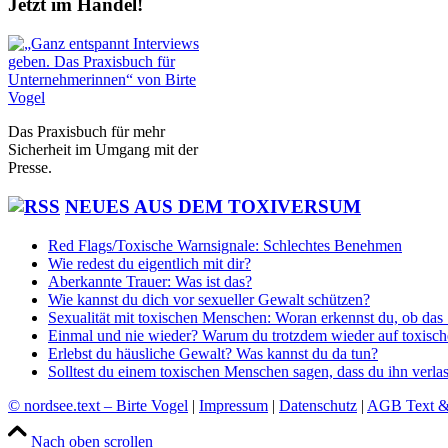
Jetzt im Handel!
Das Praxisbuch für mehr
Sicherheit im Umgang mit der
Presse.
NEUES AUS DEM TOXIVERSUM
Red Flags/Toxische Warnsignale: Schlechtes Benehmen
Wie redest du eigentlich mit dir?
Aberkannte Trauer: Was ist das?
Wie kannst du dich vor sexueller Gewalt schützen?
Sexualität mit toxischen Menschen: Woran erkennst du, ob das 
Einmal und nie wieder? Warum du trotzdem wieder auf toxisch
Erlebst du häusliche Gewalt? Was kannst du da tun?
Solltest du einem toxischen Menschen sagen, dass du ihn verlas
© nordsee.text – Birte Vogel
|
Impressum
|
Datenschutz
|
AGB Text &
Nach oben scrollen