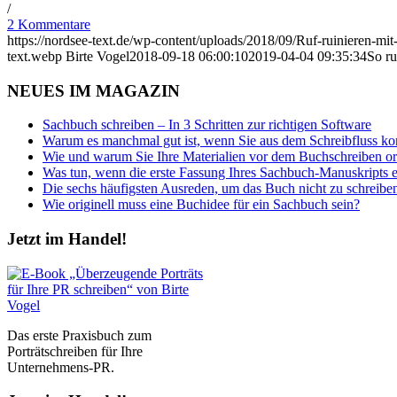
/
2 Kommentare
https://nordsee-text.de/wp-content/uploads/2018/09/Ruf-ruinieren-m
text.webp
Birte Vogel
2018-09-18 06:00:10
2019-04-04 09:35:34
So ru
NEUES IM MAGAZIN
Sachbuch schreiben – In 3 Schritten zur richtigen Software
Warum es manchmal gut ist, wenn Sie aus dem Schreibfluss 
Wie und warum Sie Ihre Materialien vor dem Buchschreiben or
Was tun, wenn die erste Fassung Ihres Sachbuch-Manuskripts e
Die sechs häufigsten Ausreden, um das Buch nicht zu schreibe
Wie originell muss eine Buchidee für ein Sachbuch sein?
Jetzt im Handel!
Das erste Praxisbuch zum
Porträtschreiben für Ihre
Unternehmens-PR.