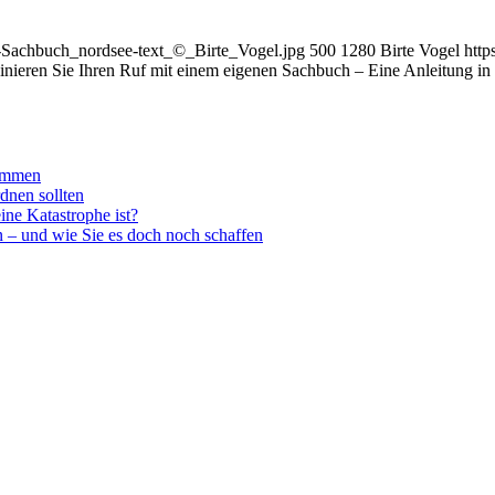
it-Sachbuch_nordsee-text_©_Birte_Vogel.jpg
500
1280
Birte Vogel
http
inieren Sie Ihren Ruf mit einem eigenen Sachbuch – Eine Anleitung in 
kommen
dnen sollten
ine Katastrophe ist?
n – und wie Sie es doch noch schaffen