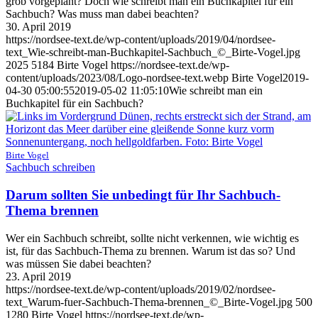
grob vorgeplant? Doch wie schreibt man ein Buchkapitel für ein
Sachbuch? Was muss man dabei beachten?
30. April 2019
https://nordsee-text.de/wp-content/uploads/2019/04/nordsee-
text_Wie-schreibt-man-Buchkapitel-Sachbuch_©_Birte-Vogel.jpg
2025
5184
Birte Vogel
https://nordsee-text.de/wp-
content/uploads/2023/08/Logo-nordsee-text.webp
Birte Vogel
2019-
04-30 05:00:55
2019-05-02 11:05:10
Wie schreibt man ein
Buchkapitel für ein Sachbuch?
Birte Vogel
Sachbuch schreiben
Darum sollten Sie unbedingt für Ihr Sachbuch-
Thema brennen
Wer ein Sachbuch schreibt, sollte nicht verkennen, wie wichtig es
ist, für das Sachbuch-Thema zu brennen. Warum ist das so? Und
was müssen Sie dabei beachten?
23. April 2019
https://nordsee-text.de/wp-content/uploads/2019/02/nordsee-
text_Warum-fuer-Sachbuch-Thema-brennen_©_Birte-Vogel.jpg
500
1280
Birte Vogel
https://nordsee-text.de/wp-