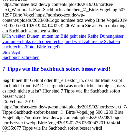
https://nordsee-text.de/wp-content/uploads/2019/03/nordsee-
text_Warum-als-Frau-Sachbuch-schreiben_©_Birte-Vogel.jpg
507
1297
Birte Vogel
https://nordsee-text.de/wp-
content/uploads/2023/08/Logo-nordsee-text.webp
Birte Vogel
2019-
03-05 05:00:10
2019-04-04 09:35:06
Warum Sie als Frau unbedingt
ein Sachbuch schreiben sollten
Birte Vogel
Sachbuch schreiben
7 Tipps wie Ihr Sachbuch sofort besser wird!
Sagt Ihnen Ihr Gefühl oder Ihr_e Lektor_in, dass Ihr Manuskript
noch nicht rund ist? Dass irgendetwas noch nicht stimmig ist, dass
es noch nicht gut ist? Hier sind 7 Tipps wie Ihr Sachbuch sofort
besser wird!
26. Februar 2019
https://nordsee-text.de/wp-content/uploads/2019/02/nordsee-text_7-
Tipps-Sachbuch-sofort-besser_©_Birte-Vogel.jpg
500
1280
Birte
Vogel
https://nordsee-text.de/wp-content/uploads/2023/08/Logo-
nordsee-text.webp
Birte Vogel
2019-02-26 05:00:43
2019-04-04
09:35:07
7 Tipps wie Ihr Sachbuch sofort besser wird!