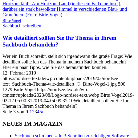
Birte Vogel
Sachbuch schreiben
Wie detailliert sollten Sie Ihr Thema in Ihrem
Sachbuch behandeln?
Wer ein Buch schreibt, stellt sich irgendwann die große Frage: Wie
detailliert sollte ich das Thema in meinem Sachbuch behandeln?
Hier ein paar Tipps, wie Sie das herausfinden können.
12. Februar 2019
https://nordsee-text.de/wp-content/uploads/2019/02/nordsee-
text_Sachbuch-Thema-wie-detailliert_©_Birte-Vogel-1.jpg
500
1279
Birte Vogel
https://nordsee-text.de/wp-
content/uploads/2023/08/Logo-nordsee-text.webp
Birte Vogel
2019-
02-12 05:00:31
2019-04-04 09:35:10
Wie detailliert sollten Sie Ihr
Thema in Ihrem Sachbuch behandeln?
Seite 3 von 9
‹
1
2
3
4
5
›
»
NEUES IM MAGAZIN
Sachbuch schreiben – In 3 Schritten zur richtigen Software