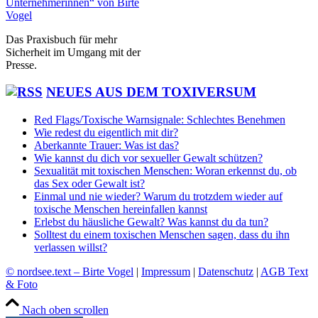
Das Praxisbuch für mehr
Sicherheit im Umgang mit der
Presse.
NEUES AUS DEM TOXIVERSUM
Red Flags/Toxische Warnsignale: Schlechtes Benehmen
Wie redest du eigentlich mit dir?
Aberkannte Trauer: Was ist das?
Wie kannst du dich vor sexueller Gewalt schützen?
Sexualität mit toxischen Menschen: Woran erkennst du, ob
das Sex oder Gewalt ist?
Einmal und nie wieder? Warum du trotzdem wieder auf
toxische Menschen hereinfallen kannst
Erlebst du häusliche Gewalt? Was kannst du da tun?
Solltest du einem toxischen Menschen sagen, dass du ihn
verlassen willst?
© nordsee.text – Birte Vogel
|
Impressum
|
Datenschutz
|
AGB Text
& Foto
Nach oben scrollen