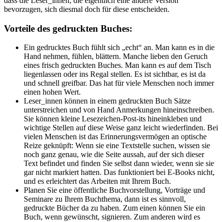
dass die Leser_innen, die eigentlich eine andere Version
bevorzugen, sich diesmal doch für diese entscheiden.
Vorteile des gedruckten Buches:
Ein gedrucktes Buch fühlt sich „echt“ an. Man kann es in die
Hand nehmen, fühlen, blättern. Manche lieben den Geruch
eines frisch gedruckten Buches. Man kann es auf dem Tisch
liegenlassen oder ins Regal stellen. Es ist sichtbar, es ist da
und schnell greifbar. Das hat für viele Menschen noch immer
einen hohen Wert.
Leser_innen können in einem gedruckten Buch Sätze
unterstreichen und von Hand Anmerkungen hineinschreiben.
Sie können kleine Lesezeichen-Post-its hineinkleben und
wichtige Stellen auf diese Weise ganz leicht wiederfinden. Bei
vielen Menschen ist das Erinnerungsvermögen an optische
Reize geknüpft: Wenn sie eine Textstelle suchen, wissen sie
noch ganz genau, wie die Seite aussah, auf der sich dieser
Text befindet und finden Sie selbst dann wieder, wenn sie sie
gar nicht markiert hatten. Das funktioniert bei E-Books nicht,
und es erleichtert das Arbeiten mit Ihrem Buch.
Planen Sie eine öffentliche Buchvorstellung, Vorträge und
Seminare zu Ihrem Buchthema, dann ist es sinnvoll,
gedruckte Bücher da zu haben. Zum einen können Sie ein
Buch, wenn gewünscht, signieren. Zum anderen wird es