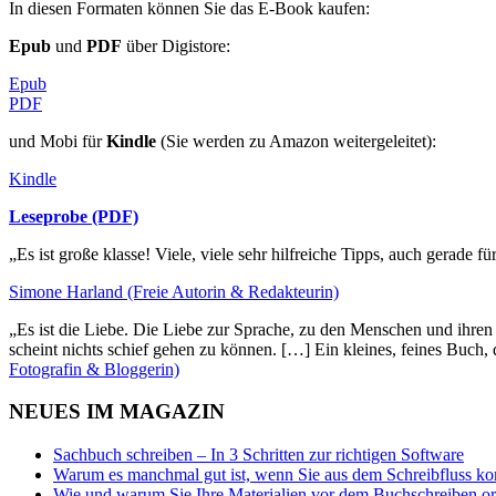
In diesen Formaten können Sie das E-Book kaufen:
Epub
und
PDF
über Digistore:
Epub
PDF
und Mobi für
Kindle
(Sie werden zu Amazon weitergeleitet):
Kindle
Leseprobe (PDF)
„Es ist große klasse! Viele, viele sehr hilfreiche Tipps, auch gerade f
Simone Harland (Freie Autorin & Redakteurin)
„Es ist die Liebe. Die Liebe zur Sprache, zu den Menschen und ihre
scheint nichts schief gehen zu können. […] Ein kleines, feines Buch
Fotografin & Bloggerin)
NEUES IM MAGAZIN
Sachbuch schreiben – In 3 Schritten zur richtigen Software
Warum es manchmal gut ist, wenn Sie aus dem Schreibfluss 
Wie und warum Sie Ihre Materialien vor dem Buchschreiben or