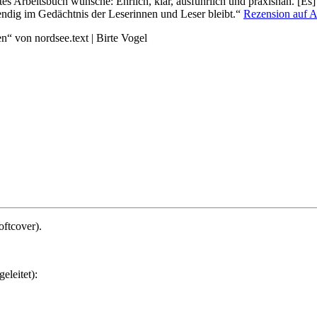
es Arbeitsbuch wünsche: Ehrlich, klar, ausführlich und praxisnah. [Es] i
endig im Gedächtnis der Leserinnen und Leser bleibt.“
Rezension auf 
ftcover).
eleitet):