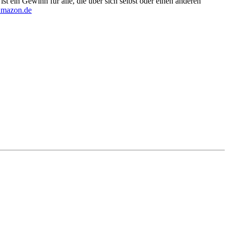
st ein Gewinn für alle, die über sich selbst oder einen anderen
Amazon.de